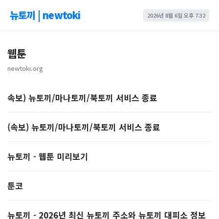
뉴토끼 | newtoki
2026년 8월 6일 오후 7:32
웹툰
newtoki.org
속보) 뉴토끼/마나토끼/북토끼 서비스 종료
(속보) 뉴토끼/마나토끼/북토끼 서비스 종료
뉴토끼 - 웹툰 미리보기
툰코
뉴토끼 - 2026년 최신 뉴토끼 주소와 뉴토끼 대피소 정보