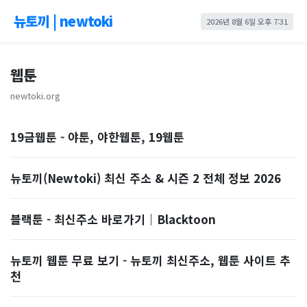
뉴토끼 | newtoki
2026년 8월 6일 오후 7:31
웹툰
newtoki.org
19금웹툰 - 야툰, 야한웹툰, 19웹툰
뉴토끼(Newtoki) 최신 주소 & 시즌 2 전체 정보 2026
블랙툰 - 최신주소 바로가기｜Blacktoon
뉴토끼 웹툰 무료 보기 - 뉴토끼 최신주소, 웹툰 사이트 추
천