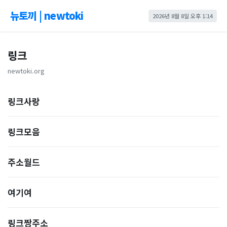
뉴토끼 | newtoki
2026년 8월 8일 오후 1:14
링크
newtoki.org
링크사랑
링크모음
주소월드
여기여
링크짱주소