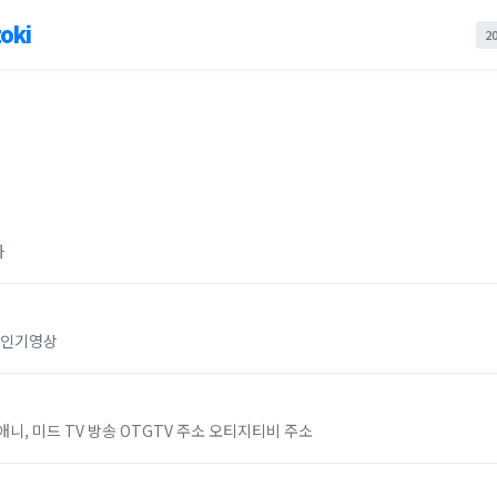
oki
2
화
,인기영상
 애니, 미드 TV 방송 OTGTV 주소 오티지티비 주소