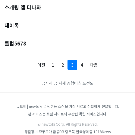
소개팅 앱 다나와
데이톡
클럽5678
이전
1
2
3
4
다음
금시세
금 시세
공항버스 노선도
뉴토끼 | newtoki 은 원하는 소식을 가장 빠르고 정확하게 전달합니다.
본 서비스는 포털 사이트와 무관한 독립 서비스입니다.
© newtoki Corp. All Rights Reserved.
생활정보 모두모아
금융DB
링크북
한국경제줌
1318News