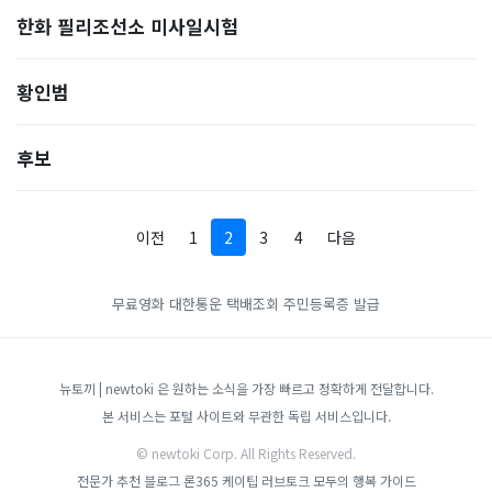
한화 필리조선소 미사일시험
황인범
후보
이전
1
2
3
4
다음
무료영화
대한통운 택배조회
주민등록증 발급
뉴토끼 | newtoki 은 원하는 소식을 가장 빠르고 정확하게 전달합니다.
본 서비스는 포털 사이트와 무관한 독립 서비스입니다.
© newtoki Corp. All Rights Reserved.
전문가 추천 블로그
론365
케이팁
러브토크
모두의 행복 가이드