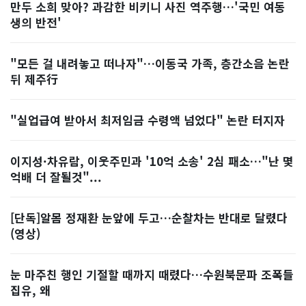
만두 소희 맞아? 과감한 비키니 사진 역주행…'국민 여동
생의 반전'
"모든 걸 내려놓고 떠나자"…이동국 가족, 층간소음 논란
뒤 제주行
"실업급여 받아서 최저임금 수령액 넘었다" 논란 터지자
이지성·차유람, 이웃주민과 '10억 소송' 2심 패소…"난 몇
억배 더 잘될것"...
[단독]알몸 정재환 눈앞에 두고…순찰차는 반대로 달렸다
(영상)
눈 마주친 행인 기절할 때까지 때렸다…수원북문파 조폭들
집유, 왜