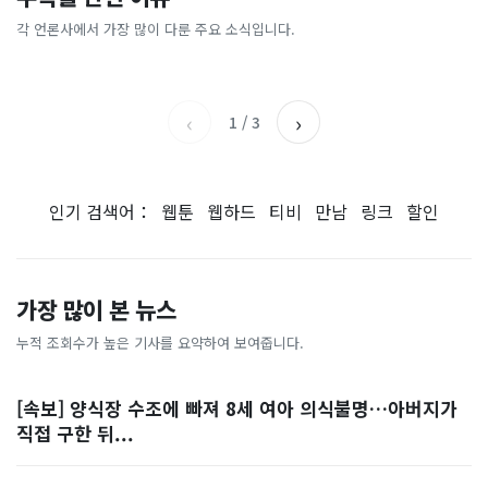
[날씨] 오늘 밤 또 내린다...내
파크골프 시장, 일제 독점 깨
간'을 샀다
국내증시 휴장에 개미들 안도,
륙 중심 최대 150mm
졌다...국산 53개 중소기업이
왜?
각 언론사에서 가장 많이 다룬 주요 소식입니다.
비즈워치
매일경제
시장 절반 차지
YTN
조선일보
‹
›
1
/
3
인기 검색어：
웹툰
웹하드
티비
만남
링크
할인
가장 많이 본 뉴스
누적 조회수가 높은 기사를 요약하여 보여줍니다.
[속보] 양식장 수조에 빠져 8세 여아 의식불명…아버지가
직접 구한 뒤...