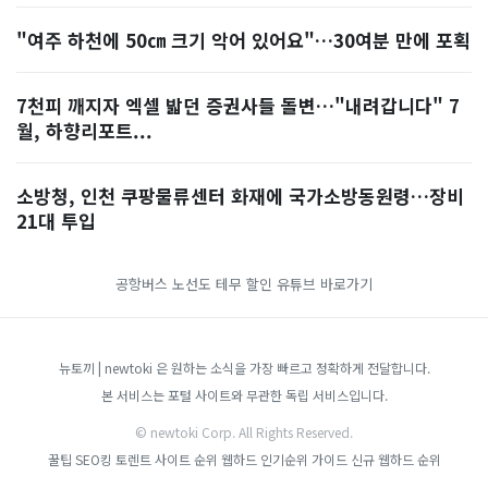
"여주 하천에 50㎝ 크기 악어 있어요"…30여분 만에 포획
7천피 깨지자 엑셀 밟던 증권사들 돌변…"내려갑니다" 7
월, 하향리포트...
소방청, 인천 쿠팡물류센터 화재에 국가소방동원령…장비
21대 투입
공항버스 노선도
테무 할인
유튜브 바로가기
뉴토끼 | newtoki 은 원하는 소식을 가장 빠르고 정확하게 전달합니다.
본 서비스는 포털 사이트와 무관한 독립 서비스입니다.
© newtoki Corp. All Rights Reserved.
꿀팁
SEO킹
토렌트 사이트 순위
웹하드 인기순위 가이드
신규 웹하드 순위