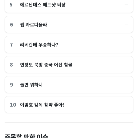
5
에르난데스 헤드샷 퇴장
―
6
펩 과르디올라
―
7
리베란테 우승하나?
―
8
연평도 북방 중국 어선 침몰
―
9
놀면 뭐하니
―
10
이범호 감독 활약 좋아!
―
홈플러스, 2000억원으로 '시
“제헌절이 코스피 살렸다”…
주목할 만한 이슈